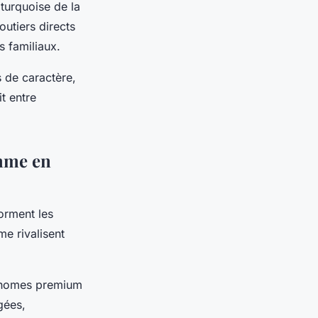
turquoise de la
outiers directs
s familiaux.
s de caractère,
t entre
mme en
orment les
e rivalisent
l-homes premium
gées,