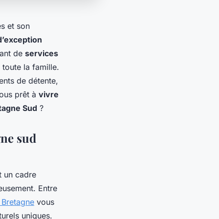
s et son
d’exception
iant de
services
toute la famille.
ents de détente,
vous prêt à
vivre
etagne Sud
?
gne sud
t un cadre
eusement. Entre
n Bretagne
vous
urels uniques.