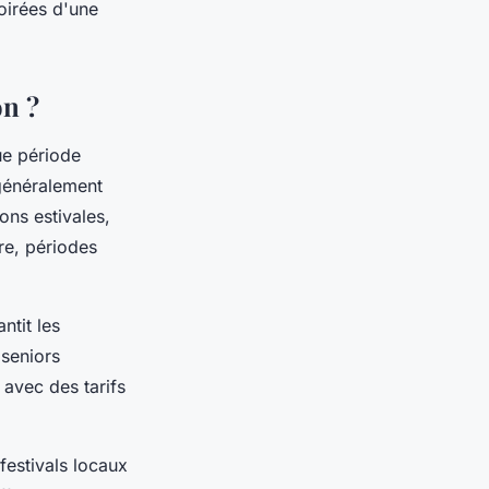
oirées d'une
on ?
ue période
 généralement
ons estivales,
re, périodes
ntit les
 seniors
 avec des tarifs
festivals locaux