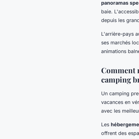
panoramas spec
baie. L'accessib
depuis les grand
L'arrière-pays a
ses marchés loc
animations balné
Comment r
camping br
Un camping pre
vacances en vér
avec les meilleu
Les
hébergemen
offrent des esp