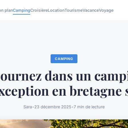
on plan
Camping
Croisière
Location
Tourisme
Vacance
Voyage
CAMPING
journez dans un camp
exception en bretagne 
Sara
•
23 décembre 2025
•
7 min de lecture