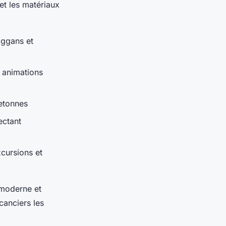
t les matériaux
oggans et
t animations
retonnes
ectant
xcursions et
 moderne et
canciers les