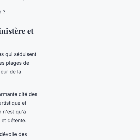
n ?
nistère et
s qui séduisent
les plages de
eur de la
armante cité des
tistique et
 n'est qu'à
 et détente.
 dévoile des