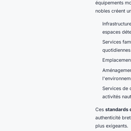
équipements mod
nobles créent u
Infrastructu
espaces dét
Services fam
quotidiennes
Emplacement 
Aménagements
l'environnem
Services de 
activités nau
Ces
standards 
authenticité br
plus exigeants.