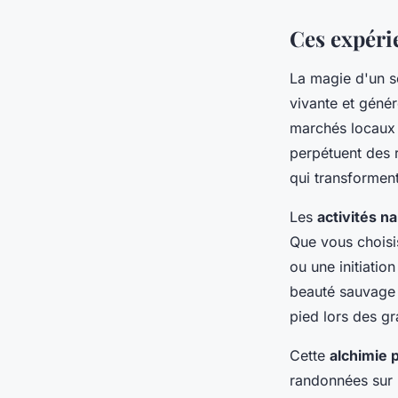
Ces expéri
La magie d'un s
vivante et génér
marchés locaux o
perpétuent des 
qui transformen
Les
activités n
Que vous choisis
ou une initiatio
beauté sauvage d
pied lors des g
Cette
alchimie p
randonnées sur 