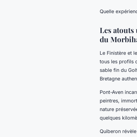
Quelle expérienc
Les atouts
du Morbih
Le Finistère et 
tous les profils
sable fin du Go
Bretagne authen
Pont-Aven incarn
peintres, immor
nature préservée
quelques kilomèt
Quiberon révèle