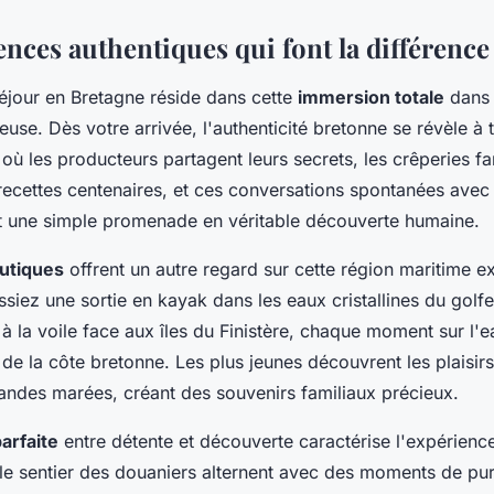
ences authentiques qui font la différence
éjour en Bretagne réside dans cette
immersion totale
dans 
euse. Dès votre arrivée, l'authenticité bretonne se révèle à t
ù les producteurs partagent leurs secrets, les crêperies fam
recettes centenaires, et ces conversations spontanées avec 
t une simple promenade en véritable découverte humaine.
autiques
offrent un autre regard sur cette région maritime e
siez une sortie en kayak dans les eaux cristallines du gol
n à la voile face aux îles du Finistère, chaque moment sur l'e
e la côte bretonne. Les plus jeunes découvrent les plaisir
randes marées, créant des souvenirs familiaux précieux.
arfaite
entre détente et découverte caractérise l'expérienc
le sentier des douaniers alternent avec des moments de pur