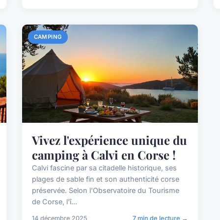
CAMPING
Vivez l'expérience unique du
camping à Calvi en Corse !
Calvi fascine par sa citadelle historique, ses
plages de sable fin et son authenticité corse
préservée. Selon l'Observatoire du Tourisme
de Corse, l'î...
14 décembre 2025
7 min de lecture →