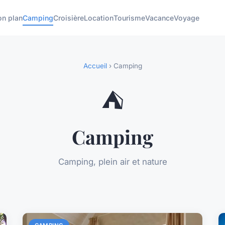
on plan
Camping
Croisière
Location
Tourisme
Vacance
Voyage
Accueil
› Camping
⛺
Camping
Camping, plein air et nature