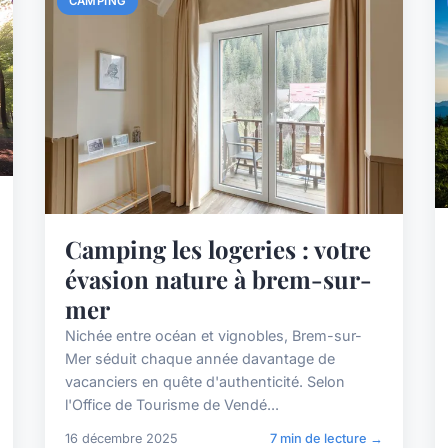
CAMPING
Camping les logeries : votre
évasion nature à brem-sur-
mer
Nichée entre océan et vignobles, Brem-sur-
Mer séduit chaque année davantage de
vacanciers en quête d'authenticité. Selon
l'Office de Tourisme de Vendé...
16 décembre 2025
7 min de lecture →