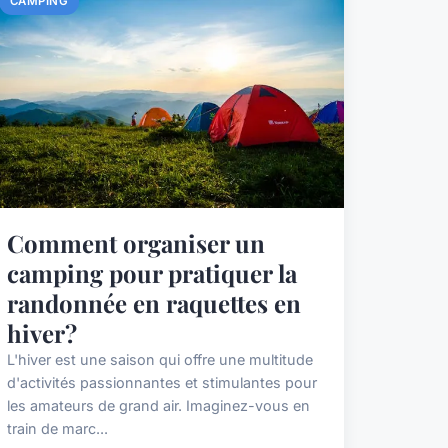
CAMPING
Comment organiser un
camping pour pratiquer la
randonnée en raquettes en
hiver?
L'hiver est une saison qui offre une multitude
d'activités passionnantes et stimulantes pour
les amateurs de grand air. Imaginez-vous en
train de marc...